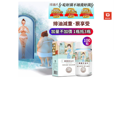
德國強效瘦身排油片專賣店
月份:
2025 年 10 月
瘦身產品告別減肥平台期，突
破體重瓶頸
減肥遇到瓶頸期，體重遲遲不動
？瘦身產品
幫你突破
停滯期！天然草本配方溫和不傷身，長期服用無副作
用，讓你安全度過平台期，每日堅持服用，無需額外