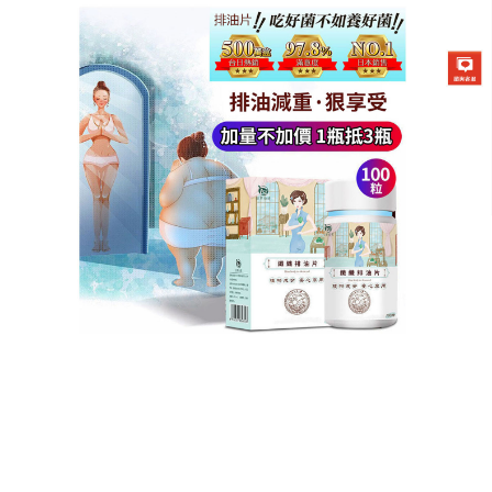
德國強效瘦身排油片專賣店
體脂率的秘密剋星，明星的瘦
身產品帶妳看見線條的美
減肥不能只看體重，體脂率才是決定妳看起來胖或瘦
的關鍵，
明星的瘦身產品
專為降低體脂、雕塑肌肉線
條而設計，幫妳甩掉虛胖的脂肪，換來緊緻、流暢的
健康美感，在日常生活中，它帶給妳極大的便利，使
用方便，免去了每天打卡健身房的心理壓力，也不用
在聚餐時掃興，明星的瘦身產品每天按時服用，讓燃
脂成為一種習慣，輕鬆融入妳的精彩生活，夏季冷飲