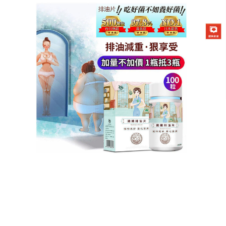
德國強效瘦身排油片專賣店
瘦身產品是無負擔瘦身秘訣，
讓妳吃出纖細身段
減肥是否意味著與美食永別？
瘦身產品
以天然酵素與
膳食纖維為核心，促進腸胃消化吸收，將多餘熱量轉
化為能量而非脂肪囤積。搭配日常飲食，無需刻意節
食，就能減少手臂拜拜肉與大腿內側脂肪堆積。獨特
的葡萄糖輸送技術，讓肌肉組織更高效利用養分，提
升體能同時燃燒脂肪。瘦身產品使用4週後腰圍平均縮
小5公分，肌膚緊實度明顯提升。讓天然成分為妳打造