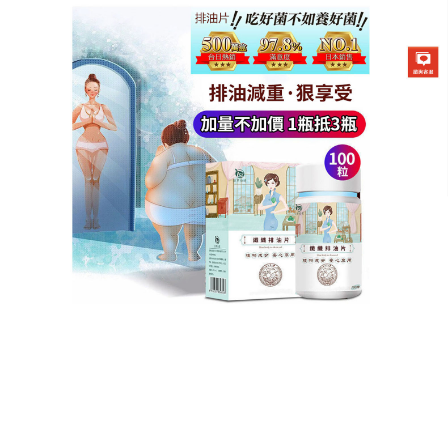
德國強效瘦身排油片專賣店
拒絕化學減肥藥，純天然草本
明星的瘦身產品給您最安心的
瘦身體驗
還在嘗試那些傷身又容易反彈的減肥藥嗎？快換上這
款
明星的瘦身產品
吧，全成分承諾百分之百純天然草
本，溫和呵護體內環境，絕不帶來依賴性，它將方便
性發揮到極致，隨身小瓶包裝，日常使用極其簡單，
即使偶爾放縱大吃，隔天肚子依然平坦、排便順暢，
其在阻斷熱量、加速脂肪消耗方面的顯著效果，經過