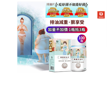
德國強效瘦身排油片專賣店
急速減脂瘦身丸不用挨餓也能
精緻瘦，讓你邊吃邊美麗
熬夜追劇配宵夜？沒關係，趕快吞兩粒
急速減脂瘦身
丸
，明天依舊是小仙女，它在便利性上的表現非常出
色，獨立小包裝設計，完全不需要任何繁瑣的沖泡程
序，直接飲用即可，無數使用者在親身嘗試後都驚
呼，這種完全不需要刻意節食、不需要挨餓的控體方
式，效果居然比想像中還要顯著，線條在不知不覺中
就變得緊緻好看，用最天然、方便的急速減脂瘦身